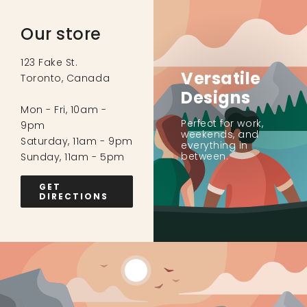
Our store
123 Fake St.
Versatile
Toronto, Canada
Designs
Mon - Fri, 10am -
Perfect for work,
9pm
weekends, and
Saturday, 11am - 9pm
everything in
between.
Sunday, 11am - 5pm
GET
DIRECTIONS