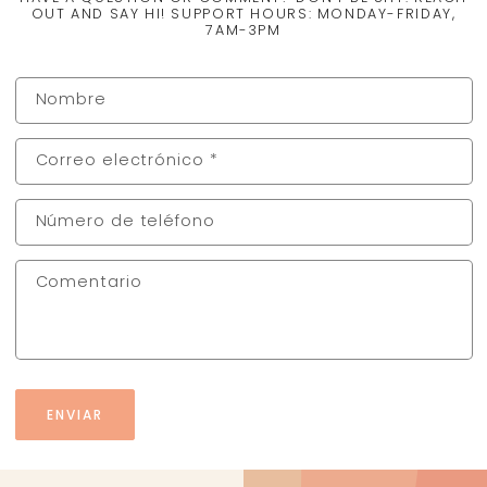
OUT AND SAY HI! SUPPORT HOURS: MONDAY-FRIDAY,
7AM-3PM
Formulario de contacto
Nombre
Correo electrónico
*
Número de teléfono
Comentario
ENVIAR