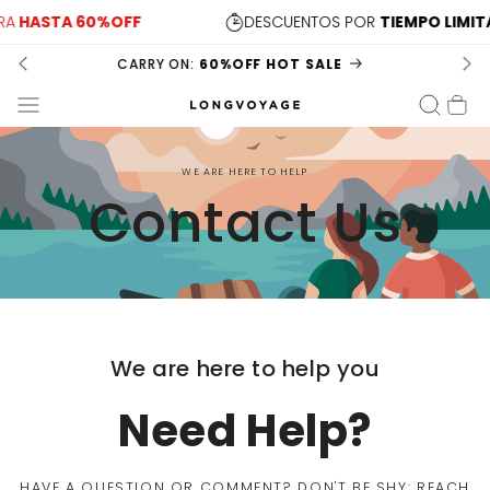
A
HASTA 60%OFF
DESCUENTOS POR
TIEMPO LIMIT
Carrito
WE ARE HERE TO HELP
Contact Us
We are here to help you
Need Help?
HAVE A QUESTION OR COMMENT? DON'T BE SHY: REACH